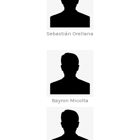
Sebastián Orellana
Bayron Micolta