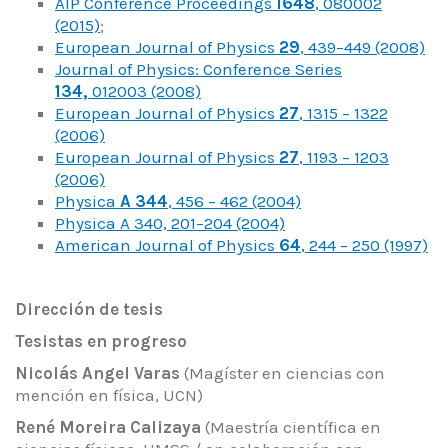
AIP Conference Proceedings
1648
, 080002
(2015)
;
European Journal of Physics
29
, 439–449 (2008)
Journal of Physics: Conference Series
134,
012003 (2008)
European Journal of Physics
27
, 1315 – 1322
(2006)
European Journal of Physics
27
, 1193 – 1203
(2006)
Physica
A 344
, 456 – 462 (2004)
Physica A 340, 201–204 (2004)
American Journal of Physics
64
, 244 – 250 (1997)
Dirección de tesis
Tesistas en progreso
Nicolás Angel Varas
(Magíster en ciencias con
mención en física, UCN)
René Moreira Calizaya
(Maestría científica en