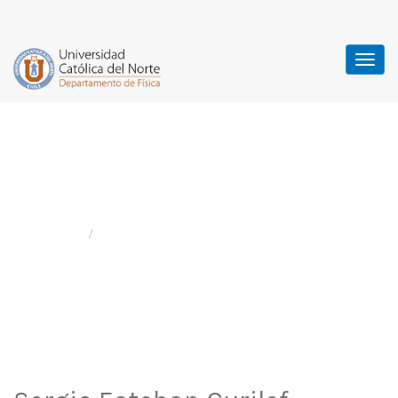
Sergio Esteban Curilef
Huichalaf
Home
Directivos
/
Sergio Esteban Curilef Huichalaf