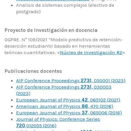
Analisis de sistemas complejos (electivo de
postgrado)
Proyecto de Investigación en docencia
DGPRE. N° 109/2021 “Modelo predictivo de retención-
deserción estudiantil basado en herramientas
teóricas cuantitativas. «
Núcleo de Investigación #2
»
Publicaciones docentes
AIP Conference Proceedings
2731
, 050001 (2023)
AIP Conference Proceedings
2731
, 030003
(2023)
European Journal of Physics
42
, 065102 (2021)
American Journal of Physics
86
, 470 (2018)
European Journal of Physics
37
, 065006 (2016)
Journal of Physics: Conference Series
720
,012055 (2016)