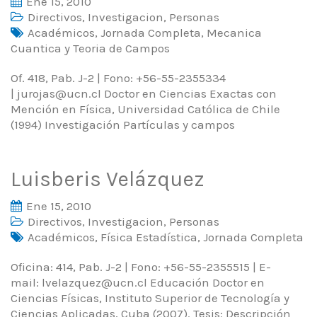
Ene 15, 2010
Directivos
,
Investigacion
,
Personas
Académicos
,
Jornada Completa
,
Mecanica
Cuantica y Teoria de Campos
Of. 418, Pab. J-2 | Fono: +56-55-2355334
| jurojas@ucn.cl Doctor en Ciencias Exactas con
Mención en Física, Universidad Católica de Chile
(1994) Investigación Partículas y campos
Luisberis Velázquez
Ene 15, 2010
Directivos
,
Investigacion
,
Personas
Académicos
,
Física Estadística
,
Jornada Completa
Oficina: 414, Pab. J-2 | Fono: +56-55-2355515 | E-
mail: lvelazquez@ucn.cl Educación Doctor en
Ciencias Físicas, Instituto Superior de Tecnología y
Ciencias Aplicadas, Cuba (2007). Tesis: Descripción