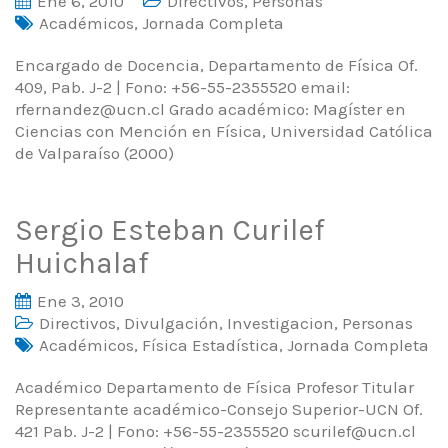
Ene 6, 2010
Directivos
,
Personas
Académicos
,
Jornada Completa
Encargado de Docencia, Departamento de Física Of.
409, Pab. J-2 | Fono: +56-55-2355520 email:
rfernandez@ucn.cl Grado académico: Magíster en
Ciencias con Mención en Física, Universidad Católica
de Valparaíso (2000)
Sergio Esteban Curilef
Huichalaf
Ene 3, 2010
Directivos
,
Divulgación
,
Investigacion
,
Personas
Académicos
,
Física Estadística
,
Jornada Completa
Académico Departamento de Física Profesor Titular
Representante académico-Consejo Superior-UCN Of.
421 Pab. J-2 | Fono: +56-55-2355520 scurilef@ucn.cl