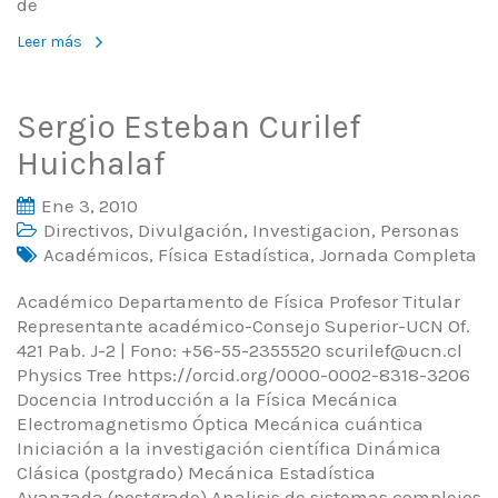
de
Leer más
Sergio Esteban Curilef
Huichalaf
Ene 3, 2010
Directivos
,
Divulgación
,
Investigacion
,
Personas
Académicos
,
Física Estadística
,
Jornada Completa
Académico Departamento de Física Profesor Titular
Representante académico-Consejo Superior-UCN Of.
421 Pab. J-2 | Fono: +56-55-2355520 scurilef@ucn.cl
Physics Tree https://orcid.org/0000-0002-8318-3206
Docencia Introducción a la Física Mecánica
Electromagnetismo Óptica Mecánica cuántica
Iniciación a la investigación científica Dinámica
Clásica (postgrado) Mecánica Estadística
Avanzada (postgrado) Analisis de sistemas complejos