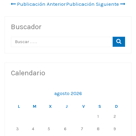
Publicación Anterior
Publicación Siguiente
Buscador
Calendario
agosto 2026
L
M
X
J
V
S
D
1
2
3
4
5
6
7
8
9