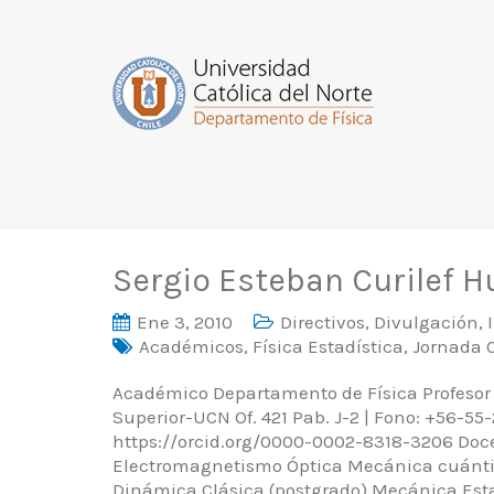
Sergio Esteban Curilef H
Ene 3, 2010
Directivos
,
Divulgación
,
Académicos
,
Física Estadística
,
Jornada 
Académico Departamento de Física Profesor
Superior-UCN Of. 421 Pab. J-2 | Fono: +56-55
https://orcid.org/0000-0002-8318-3206 Doce
Electromagnetismo Óptica Mecánica cuántica
Dinámica Clásica (postgrado) Mecánica Esta