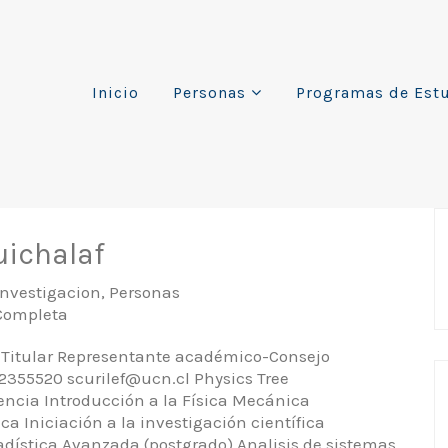
Inicio
Personas
Programas de Est
uichalaf
Investigacion
,
Personas
Completa
 Titular Representante académico-Consejo
-2355520 scurilef@ucn.cl Physics Tree
ncia Introducción a la Física Mecánica
 Iniciación a la investigación científica
dística Avanzada (postgrado) Analisis de sistemas