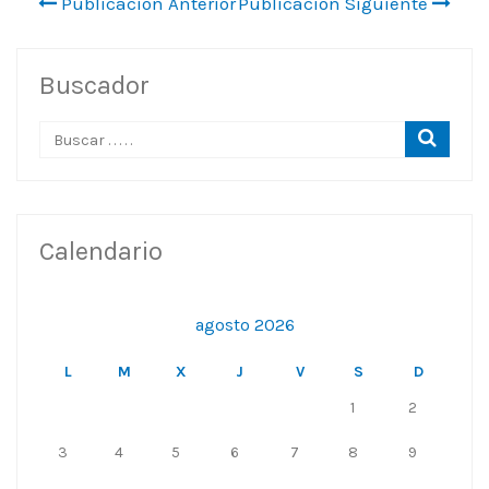
Publicación Anterior
Publicación Siguiente
Buscador
Calendario
agosto 2026
L
M
X
J
V
S
D
1
2
3
4
5
6
7
8
9