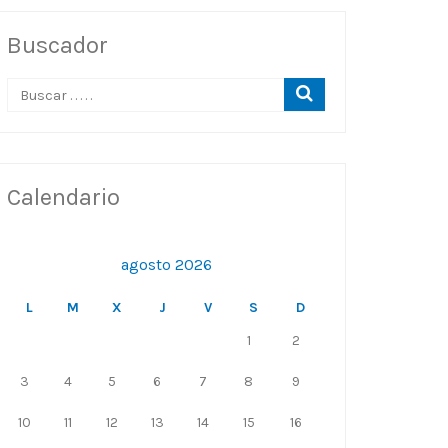
Buscador
Calendario
agosto 2026
L
M
X
J
V
S
D
1
2
3
4
5
6
7
8
9
10
11
12
13
14
15
16