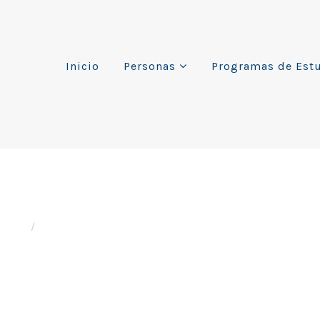
Inicio
Personas
Programas de Est
iatura recibe acreditación 
Home
Sin categoría
/
La Licenciatura recibe acreditación por 5 año